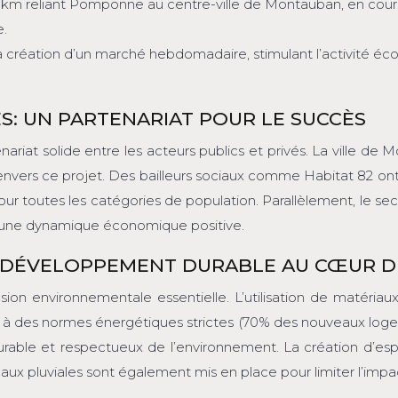
m reliant Pomponne au centre-ville de Montauban, en cours 
e.
la création d’un marché hebdomadaire, stimulant l’activité éc
ÉS: UN PARTENARIAT POUR LE SUCCÈS
t solide entre les acteurs publics et privés. La ville de 
vers ce projet. Des bailleurs sociaux comme Habitat 82 ont 
ur toutes les catégories de population. Parallèlement, le sec
 une dynamique économique positive.
N DÉVELOPPEMENT DURABLE AU CŒUR D
environnementale essentielle. L’utilisation de matériaux é
 à des normes énergétiques strictes (70% des nouveaux log
ble et respectueux de l’environnement. La création d’espace
 eaux pluviales sont également mis en place pour limiter l’impa