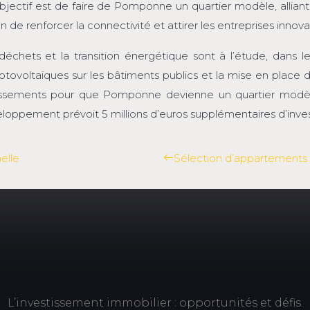
’objectif est de faire de Pomponne un quartier modèle, allian
in de renforcer la connectivité et attirer les entreprises inn
 déchets et la transition énergétique sont à l’étude, dans 
tovoltaïques sur les bâtiments publics et la mise en place 
stissements pour que Pomponne devienne un quartier modèl
oppement prévoit 5 millions d’euros supplémentaires d’inve
elle
Sélection d’appartements 
L’investissement immobilier : opportunités et défis.