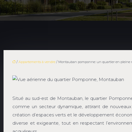
/
Appartements à vendre
/ Montauban pomponne: un quartier en pleine 
Situé au sud-est de Montauban, le quartier Pomponne 
comme un secteur dynamique, attirant de nouveaux 
création d’espaces verts et le développement économiq
diverse et exigeante, tout en respectant l’environn
acquéreurs.