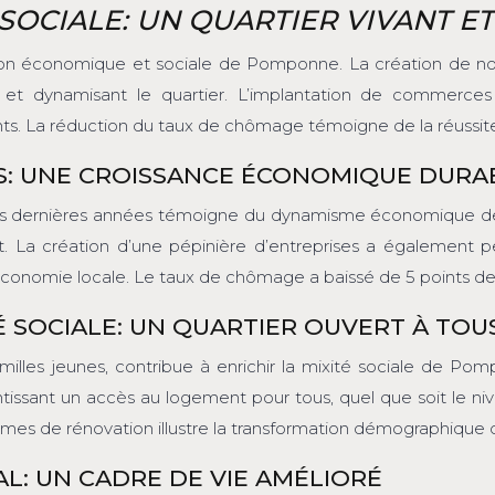
OCIALE: UN QUARTIER VIVANT E
uation économique et sociale de Pomponne. La création de 
e et dynamisant le quartier. L’implantation de commerces 
ts. La réduction du taux de chômage témoigne de la réussite d
TÉS: UNE CROISSANCE ÉCONOMIQUE DURA
ois dernières années témoigne du dynamisme économique de
at. La création d’une pépinière d’entreprises a également p
 de l’économie locale. Le taux de chômage a baissé de 5 points
 SOCIALE: UN QUARTIER OUVERT À TOU
illes jeunes, contribue à enrichir la mixité sociale de Pomp
rantissant un accès au logement pour tous, quel que soit le
es de rénovation illustre la transformation démographique d
L: UN CADRE DE VIE AMÉLIORÉ